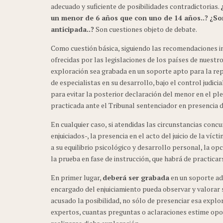
adecuado y suficiente de posibilidades contradictorias.
un menor de 6 años que con uno de 14 años..?
¿So
anticipada..?
Son cuestiones objeto de debate.
Como cuestión básica, siguiendo las recomendaciones in
ofrecidas por las legislaciones de los países de nuestr
exploración sea grabada en un soporte apto para la repr
de especialistas en su desarrollo, bajo el control judic
para evitar la posterior declaración del menor en el p
practicada ante el Tribunal sentenciador en presencia d
En cualquier caso, si atendidas las circunstancias con
enjuiciados-, la presencia en el acto del juicio de la ví
a su equilibrio psicológico y desarrollo personal, la o
la prueba en fase de instrucción, que habrá de practica
En primer lugar,
deberá ser grabada
en un soporte ade
encargado del enjuiciamiento pueda observar y valorar s
acusado la posibilidad, no sólo de presenciar esa explora
expertos, cuantas preguntas o aclaraciones estime opo