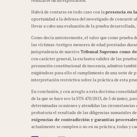
realizarse dicha exploración.
Habrá de contarse en todo caso con la
presencia en l
oportunidad a la defensa del investigado de concurrir a
llevar a cabo una evaluación de la prueba desarrollada,
Como decía anteriormente, el valor que como prueba de
las víctimas-testigos menores de edad prestadas durante
jurisprudencia de nuestro
Tribunal Supremo como del
con carácter general, la exclusiva validez de las pruebas
presunción constitucional de inocencia, admiten tambié
exigiéndose para ello el cumplimiento de una serie de 
interpretación restrictiva sobre la práctica de esta pru
En conclusión, y con arreglo a esta doctrina consolidada
de la que se hace eco la STS 470/2013, de 5 de junio), p
determinadas ocasiones y atendidas las circunstancias d
probatoria el resultado de las diligencias sumariales d
exigencias de contradicción y garantías procesale
actualmente se cumplen o no en su práctica, todas y ca