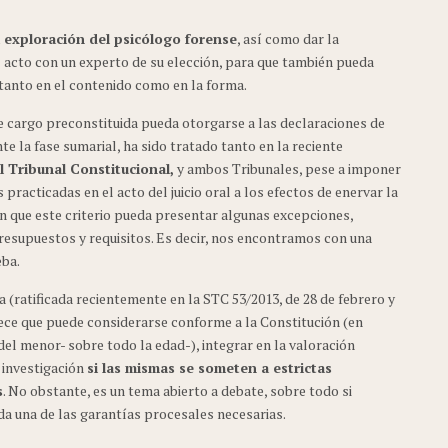
a exploración del psicólogo forense
, así como dar la
l acto con un experto de su elección, para que también pueda
 tanto en el contenido como en la forma.
 cargo preconstituida pueda otorgarse a las declaraciones de
 la fase sumarial, ha sido tratado tanto en la reciente
 Tribunal Constitucional,
y ambos Tribunales, pese a imponer
 practicadas en el acto del juicio oral a los efectos de enervar la
n que este criterio pueda presentar algunas excepciones,
presupuestos y requisitos. Es decir, nos encontramos con una
eba.
 (ratificada recientemente en la STC 53/2013, de 28 de febrero y
arece que puede considerarse conforme a la Constitución (en
el menor- sobre todo la edad-), integrar en la valoración
e investigación
si las mismas se someten a estrictas
s
. No obstante, es un tema abierto a debate, sobre todo si
da una de las garantías procesales necesarias.