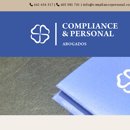
661 654 517 |
605 081 701 | info@compliancepersonal.c