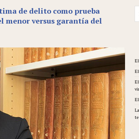
ctima de delito como prueba
Se
fo
el menor versus garantía del
El
El
El
vi
El
La
te