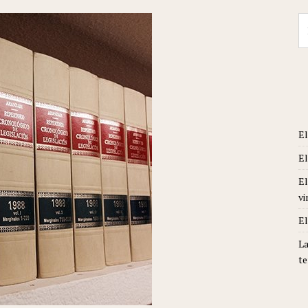
Se
fo
El
El
El
vi
El
La
te