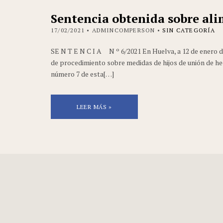
Sentencia obtenida sobre al
17/02/2021
• ADMINCOMPERSON •
SIN CATEGORÍA
SE N T E N C I A N º 6/2021 En Huelva, a 12 de enero d
de procedimiento sobre medidas de hijos de unión de he
número 7 de esta[…]
LEER MÁS »