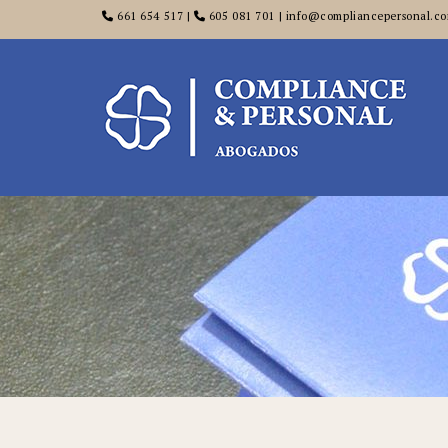
661 654 517 |
605 081 701 | info@compliancepersonal.c